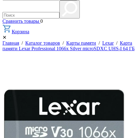
Сравнить товары
0
Корзина
✕
Главная
/
Каталог товаров
/
Карты памяти
/
Lexar
/
Карта
памяти Lexar Professional 1066x Silver microSDXC UHS-I 64 ГБ